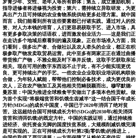
罗青少年、女性、老年人等所有群体；第五，成立激励机制，
指导进修者将进修视为投资；第六，需持续立异取研发，为更
具出产力且可持续的农业食物系统供给更多处理方案。就中国
而言，我们能看到所有这些要素都已付诸实践。通过对人的投
资、对人力本钱的培育，人们更容易获取手艺、进入市场，具
有更多参取决策的话语权，进而激发创业活力——这是我们正
在走访多个地域后察看到的遍及现象。正在市场准入方面，我
们看到，很多出产者、合做社以及农人牵头的企业，都正在积
极参取产物发卖取贸易运营。此中至多有两家正正在通过曲播
带货推广产物，不雅众能及时下单并反馈。这取手艺获取亲近
相关。现在可用的数字东西远不止于此，有不少能实现更优
良、更可持续出产的手艺。一些农业企业取职业培训机构联袂
合做，为年轻人赋能，帮帮他们控制必备技术，成为更优良的
农人，正在农产物加工及其他相关范畴脱颖而出。穆罕默德·
曼苏里：中国为推进全球粮食平安做出了多项本色性贡献。做
为首个实现“将极端贫苦和饥饿生齿减半”这一结合国千年成长
方针(MDGs)的成长中国度，中国已于2020年消弭了绝对贫
苦。这远超结合国可持续成长方针(SDGs)的2030年(相关消弭
贫苦和消弭饥饿)的既定方针。中国的实践证明，通过持续推
进经济、依托资金充脚的国度扶贫系统，大规模削减饥饿完满
是可实现的。正在可持续成长方针第2项(零饥饿)的推进上，
中国也取得了严沉进展：一方面保障了从粮的不变供应，持续