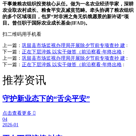
干事兼粮农组织投资核心从任。做为一名农业经济学家，深耕
农业取农村成长、粮食平安及减贫范畴。牵头协调了粮农组织
的多个区域项目，包罗“对非洲之角无饥饿愿景的新许诺”项
目。曾任职于国际农业成长基金(IFAD)。
扫二维码用手机看
上一篇：
巩留县市场监视办理局开展除夕节前专项查抄 建
:
下一篇：
正在下层淬炼 以实干做答（前沿察看·年终出格
:
上一篇：
巩留县市场监视办理局开展除夕节前专项查抄 建
:
下一篇：
正在下层淬炼 以实干做答（前沿察看·年终出格
:
推荐资讯
守护新业态下的“舌尖平安”
点击查看更多

04
2026-01