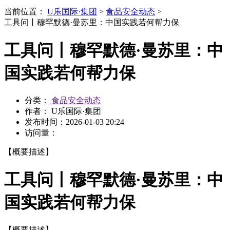
当前位置：
U乐国际·集团
>
食品安全动态
>
工具问丨穆罕默德·曼苏里：中国实践若何帮力保
工具问丨穆罕默德·曼苏里：中
国实践若何帮力保
分类：
食品安全动态
作者： U乐国际·集团
发布时间：
2026-01-03 20:24
访问量：
【概要描述】
工具问丨穆罕默德·曼苏里：中
国实践若何帮力保
【概要描述】