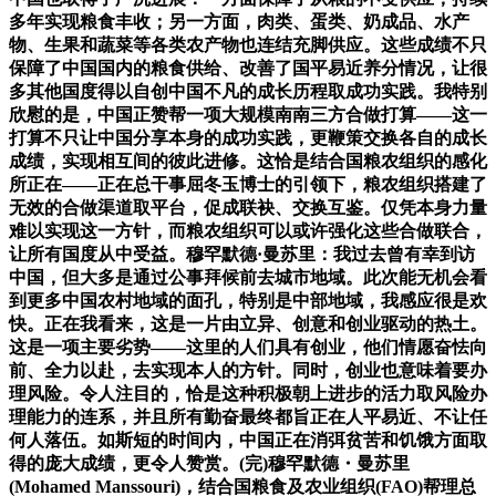
多年实现粮食丰收；另一方面，肉类、蛋类、奶成品、水产
物、生果和蔬菜等各类农产物也连结充脚供应。这些成绩不只
保障了中国国内的粮食供给、改善了国平易近养分情况，让很
多其他国度得以自创中国不凡的成长历程取成功实践。我特别
欣慰的是，中国正赞帮一项大规模南南三方合做打算——这一
打算不只让中国分享本身的成功实践，更鞭策交换各自的成长
成绩，实现相互间的彼此进修。这恰是结合国粮农组织的感化
所正在——正在总干事屈冬玉博士的引领下，粮农组织搭建了
无效的合做渠道取平台，促成联袂、交换互鉴。仅凭本身力量
难以实现这一方针，而粮农组织可以或许强化这些合做联合，
让所有国度从中受益。穆罕默德·曼苏里：我过去曾有幸到访
中国，但大多是通过公事拜候前去城市地域。此次能无机会看
到更多中国农村地域的面孔，特别是中部地域，我感应很是欢
快。正在我看来，这是一片由立异、创意和创业驱动的热土。
这是一项主要劣势——这里的人们具有创业，他们情愿奋怯向
前、全力以赴，去实现本人的方针。同时，创业也意味着要办
理风险。令人注目的，恰是这种积极朝上进步的活力取风险办
理能力的连系，并且所有勤奋最终都旨正在人平易近、不让任
何人落伍。如斯短的时间内，中国正在消弭贫苦和饥饿方面取
得的庞大成绩，更令人赞赏。(完)穆罕默德・曼苏里
(Mohamed Manssouri)，结合国粮食及农业组织(FAO)帮理总