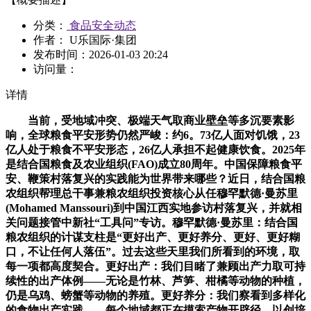
分类：
食品安全动态
作者： U乐国际·集团
发布时间：
2026-01-03 20:24
访问量：
详情
当前，受地域冲突、极端天气取商业壁垒等多沉要素影
响，全球粮食平安形势仍然严峻：约6。73亿人面对饥饿，23
亿人处于粮食不平安形态，26亿人承担不起健康饮食。2025年
是结合国粮食及农业组织(FAO)成立80周年。中国保障粮食平
安、鞭策村落复兴的实践能为世界带来哪些？近日，结合国粮
农组织帮理总干事兼粮农组织投资核心从任穆罕默德·曼苏里
(Mohamed Manssouri)到中国江西实地参访村落复兴，并就相
关问题接管中新社“工具问”专访。穆罕默德·曼苏里：结合国
粮农组织的计谋支柱是“更好出产、更好养分、更好、更好糊
口，不让任何人落伍”。过去这些天里我们所看到的环境，取
每一项都高度契合。更好出产：我们目睹了兼顾出产力取可持
续性的出产体例——无论是竹林、芦笋、柑橘等动物的种植，
仍是乌鸡、螃蟹等动物的养殖。更好养分：我们察看到多样化
的食物出产实践——每个地域都正在摸索产物开辟径，以创培