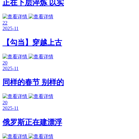
正在下层淬炼 以实
22
2025-11
【勾当】穿越上古
20
2025-11
同样的春节 别样的
20
2025-11
俄罗斯正在建漂浮