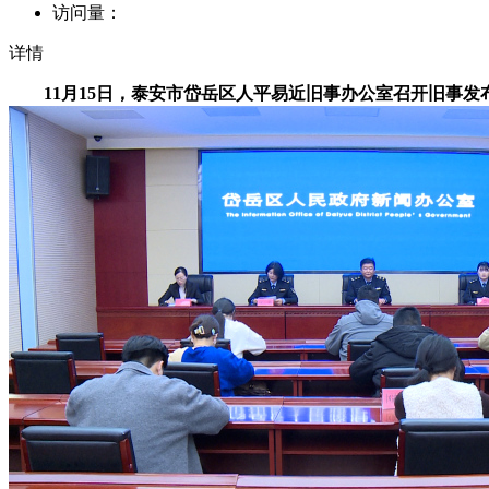
访问量：
详情
11月15日，泰安市岱岳区人平易近旧事办公室召开旧事发