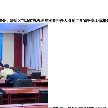
布会，岱岳区市场监视办理局次要担任人引见了食物平安工做相