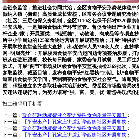
全链条监管，推进社会协同共治，全区食物平安形势总体稳中
做纳入镇（街道）高质量成长查核，区常务会议专题研究食物
（社区）三层包保义务机制，全区1110名包保干部对832
平安防地。一是加强食物出产环节监管。督促食物出产企业开展
杆企业2家；开展酒类、“蜡瓶糖”、动物油、肉成品等专项查抄
所中小学周边的125家食物运营店开展规范整治；开展“特供酒
开展学校食堂全笼盖大查抄，出动法律人员750余人次，查抄学校
网+明厨亮灶”；开展校园食物平安凸起问题专项整治步履，打点
班从任驻班跟餐、校长每日陪餐、家委会每月试餐、员工师生
款式。开展“两节”市场及区级食物平安监视抽检2369批次，
参取监视。截至目前，发布食物平安“红黑榜”19期。以“食
道宣传食物平安学问，营制稠密的食物平安社会空气。通顺赞扬举
度，积极建立多方参取社会共治新款式。岱岳区市场监管局次
安违法违规行为，为努力谱写“强、富、美、优”新岱岳现代化
扫二维码用手机看
上一篇：
政企研联动聚智健合帮力特殊食物质量平安新升
:
下一篇：
【平安出产】孔家庄街道新华西街社区开展餐饮
:
上一篇：
政企研联动聚智健合帮力特殊食物质量平安新升
:
下一篇：
【平安出产】孔家庄街道新华西街社区开展餐饮
: