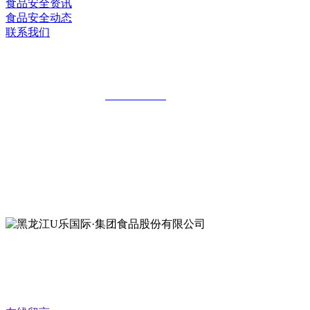
食品安全资讯
食品安全动态
联系我们
黑龙江U乐国际·集团食品股份有限公司
全国统一客服热线：
18903658751
地址：哈尔滨南岗区红旗满族乡科技园区
地址：双城经济技术开发区娃哈哈路6号
地址：黑龙江萝北县宝泉岭二九0公路一号
地址：黑龙江省延寿县工业园区北泰山路5号
公众号二维码