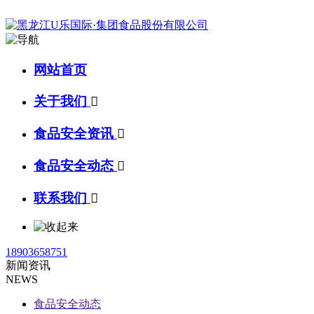
网站首页
关于我们

食品安全资讯

食品安全动态

联系我们

18903658751
新闻资讯
NEWS
食品安全动态