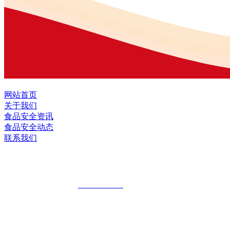
网站首页
关于我们
食品安全资讯
食品安全动态
联系我们
黑龙江U乐国际·集团食品股份有限公司
全国统一客服热线：
18903658751
地址：哈尔滨南岗区红旗满族乡科技园区
地址：双城经济技术开发区娃哈哈路6号