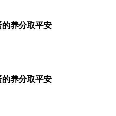
蛋的养分取平安
蛋的养分取平安