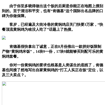
由于你至多晓得做出这个饭的后厨是你能正在地图上搜刮
到的。至于清洁和平安，也有“肯德基”这个国际出名品牌的口
碑为你做保障。
客岁，已经遍及大街冷巷的黄焖鸡店关门快要3万家，“快
餐顶流黄焖鸡为啥没人吃了”话题上了热搜。
肯德基很快拿出了诚意，正在8月份推出一款拼好饭限制
产物“黄焖鸡米饭”，14块9一份，17块9就能够买到配可乐的黄
焖鸡套餐。
你对一份黄焖鸡的要求也根基是人类谋生的底线了，肯德
基也间接了然地写出自家黄焖鸡的“打工人实正在饭”定位，以
及三大卖点？。