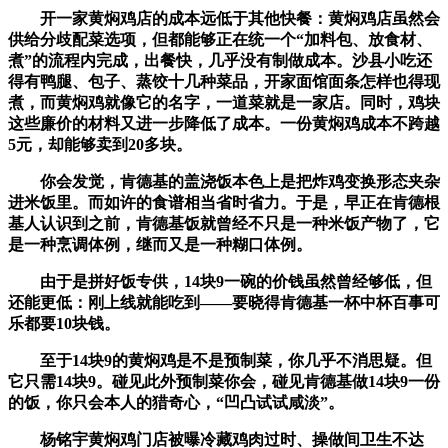
开一家黄焖鸡店的成本远低于其他快餐：黄焖鸡店虽然会
供给分歧配菜选项，但都能够正在统一个“加料包、放食材、
煮”的流程内完成，出餐快，几乎没有制做成本。沙县小吃还
得有鸭腿、包子、蒸饺十几种菜品，开家面馆面条怎样也得现
煮，而黄焖鸡就像它的名字，一道菜就是一家店。同时，鸡块
这些廉价的材料又进一步降低了成本。一份黄焖鸡成本不跨越
5元，却能够卖到20多块。
你会发觉，肯德基的盖浇饭本色上是把炸鸡变换形态夹杂
进米饭里。而如许的食谱相当省时省力。于是，早正在肯德根
基人认识到之前，肯德基饭就曾经不只是一种米饭产物了，它
是一种烹调体例，继而又是一种糊口体例。
由于是拼好饭专供，14块9一碗的价钱虽然曾经够低，但
还能更低：刚上线就能吃到——要晓得肯德基一杯中杯百事可
乐都要10块钱。
至于14块9的黄焖鸡是不是预制菜，你几乎不消思疑。但
它只需14块9。碰见此外预制菜你会，碰见肯德基做14块9一份
的饭，你只会本人的猎奇心，“凹凸试试咸淡”。
杨铭宇黄焖鸡门店被曝冷藏鸡肉过时、操做间卫生不达