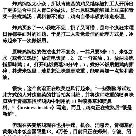
炸鸡焖饭太小众，所以肯德基的鸡又继续被打工人开辟出
了更多适合中国人胃口的做法。好比原味鸡能够加上豆腐和青
菜一路煮鸡汤，调料都不消加，鸡肉自带丰硕的味道条理。
炸鸡买多了一小我吃不完，扔了又可惜，是每个疯狂木曜
日你都要面对的难题。于是打工人发觉最佳的处理方式是，冷
冻起来下一次做饭用。
原味鸡焖饭的做法也并不复杂，一共只要5步：1、米饭加
水（或者加鸡汤）放进电饭煲，2、加一勺酱油，3、放两块吮
指原味鸡；4、打开电饭煲蒸30分钟，5，煮好米饭后把鸡肉撕
碎，拌进米饭里，若是想让味道更浓重，能够再加一点盐和酱
油。
很快，这个食谱正在欧美也风行起来。“一些测验考试过
此方式的人对这道菜的甘旨拍案叫绝，并将这种浓重的喷鼻味
归功于肯德基招牌鸡肉中利用的 11 种喷鼻草和喷鼻
料。”《business insider》写道。而且，鸡肉正在煮熟后“很是
新鲜”。
但现在买黄焖鸡现在也拼手速、机会、消息差。肯德基的
黄焖鸡米饭全国限量13。4万份，目前只正在郑州、宁波、绍