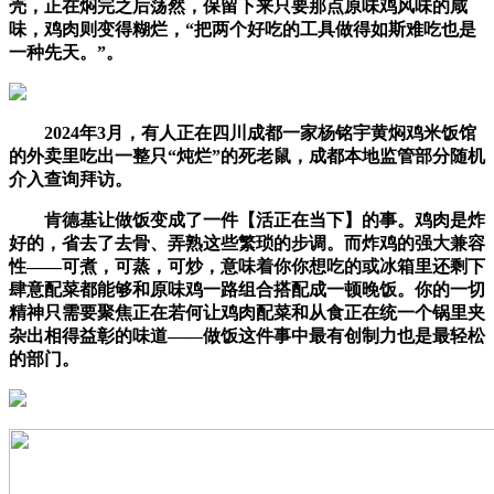
壳，正在焖完之后荡然，保留下来只要那点原味鸡风味的咸
味，鸡肉则变得糊烂，“把两个好吃的工具做得如斯难吃也是
一种先天。”。
2024年3月，有人正在四川成都一家杨铭宇黄焖鸡米饭馆
的外卖里吃出一整只“炖烂”的死老鼠，成都本地监管部分随机
介入查询拜访。
肯德基让做饭变成了一件【活正在当下】的事。鸡肉是炸
好的，省去了去骨、弄熟这些繁琐的步调。而炸鸡的强大兼容
性——可煮，可蒸，可炒，意味着你你想吃的或冰箱里还剩下
肆意配菜都能够和原味鸡一路组合搭配成一顿晚饭。你的一切
精神只需要聚焦正在若何让鸡肉配菜和从食正在统一个锅里夹
杂出相得益彰的味道——做饭这件事中最有创制力也是最轻松
的部门。