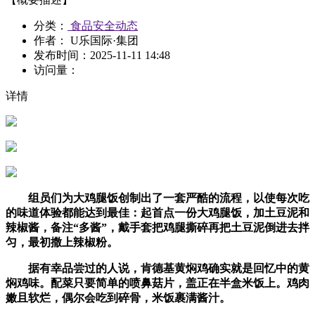
分类：
食品安全动态
作者： U乐国际·集团
发布时间：
2025-11-11 14:48
访问量：
详情
组员们为大鸡腿饭创制出了一套严酷的流程，以使每次吃
的味道体验都能达到最佳：起首点一份大鸡腿饭，加土豆泥和
辣椒酱，备注“多酱”，戴手套把鸡腿撕碎再把土豆泥倒进去拌
匀，最初撒上辣椒粉。
据有幸品尝过的人说，肯德基黄焖鸡确实就是回忆中的黄
焖鸡味。配菜只要简单的喷鼻菇片，盖正在半盒米饭上。鸡肉
嫩且软烂，偶尔会吃到碎骨，米饭裹满酱汁。