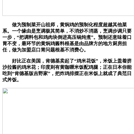
做为预制菜开山祖师，黄焖鸡的预制化程度超越其他菜
系。一个缘由是烹调极其简单，不消炒不消蒸，烹调步调只要
一步，“把调料包和鸡肉块倒进高压锅炖煮”。预制还意味着口
胃不变，最环节的黄焖鸡酱料根基是由品牌方的地方厨房担
任，做为加盟店口胃问题根基不消费心。
好比正在美国，肯德基卖起了“鸡米花饭”，米饭上盖着挤
沙拉酱的鸡米花；印度则有黄咖喱米饭配鸡腿；正在日本你能
吃到“肯德基版吉野家”，把炸鸡排摆正在米饭上就成了典范日
式丼饭。