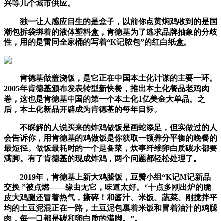
兴等几个城市供应。
独一让人感应目生的是盒子，以前你点黄焖鸡收到的是国
潮包拆袋绑着的液体塑料盒，肯德基为了逃求品牌抽象的分歧
性，用的是雷同全家桶的写着“K记脓包”的红白纸盒。
肯德基做盖浇饭，是它正在中国本土化计谋的主要一环。
2005年肯德基颁布发表转型新快餐，推出本土化餐品老鸡肉
卷，这也是肯德基中国的第一个本土化1亿美金大单品。之
后，本土化新品开辟成为肯德基的每年目标。
不睬解的人说买来的炸鸡做饭是画蛇添足，但实做过的人
会告诉你，用肯德基的鸡做饭是你获取一顿养分平衡的晚餐的
最短径。做饭最耗时的一个是备菜，炊事纤维卵白质碳水都要
满脚。有了肯德基的现成炸鸡，两个问题都轻松处理了。
2019年，肯德基上新大鸡腿饭，豆瓣小组“K记M记新品
交换 ”被点燃——缘由无它，味道太好。“十点多刚出炉的脆
皮大鸡腿还冒着热气，撕碎！和酱汁、米饭、蔬菜、刚搅拌平
均的土豆泥混正在一路，土豆泥包裹着米饭和冒着油汁的鸡腿
肉，每一口都是碳和卵白质的满脚。”。