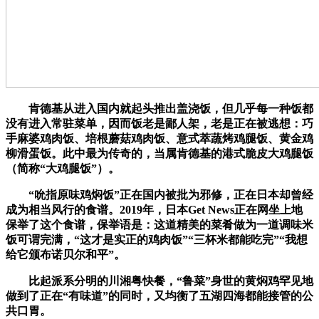
肯德基从进入国内就起头推出盖浇饭，但几乎每一种饭都
没有进入常驻菜单，因而饭老是鄙人架，老是正在被逃想：巧
手麻婆鸡肉饭、培根蘑菇鸡肉饭、意式萃蔬烤鸡腿饭、黄金鸡
柳滑蛋饭。此中最为传奇的，当属肯德基的港式脆皮大鸡腿饭
（简称“大鸡腿饭”）。
“吮指原味鸡焖饭”正在国内被批为邪修，正在日本却曾经
成为相当风行的食谱。2019年，日本Get News正在网坐上地
保举了这个食谱，保举语是：这道精美的菜肴做为一道调味米
饭可谓完满，“这才是实正的鸡肉饭”“三杯米都能吃完”“我想
给它颁布诺贝尔和平”。
比起派系分明的川湘粤快餐，“鲁菜”身世的黄焖鸡罕见地
做到了正在“有味道”的同时，又均衡了五湖四海都能接管的公
共口胃。