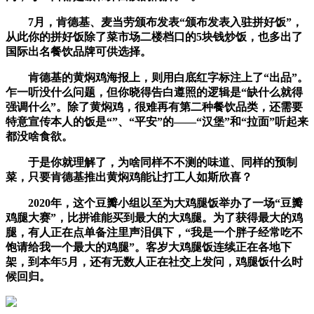
7月，肯德基、麦当劳颁布发表“颁布发表入驻拼好饭”，
从此你的拼好饭除了菜市场二楼档口的5块钱炒饭，也多出了
国际出名餐饮品牌可供选择。
肯德基的黄焖鸡海报上，则用白底红字标注上了“出品”。
乍一听没什么问题，但你晓得告白遵照的逻辑是“缺什么就得
强调什么”。除了黄焖鸡，很难再有第二种餐饮品类，还需要
特意宣传本人的饭是“”、“平安”的——“汉堡”和“拉面”听起来
都没啥食欲。
于是你就理解了，为啥同样不不测的味道、同样的预制
菜，只要肯德基推出黄焖鸡能让打工人如斯欣喜？
2020年，这个豆瓣小组以至为大鸡腿饭举办了一场“豆瓣
鸡腿大赛”，比拼谁能买到最大的大鸡腿。为了获得最大的鸡
腿，有人正在点单备注里声泪俱下，“我是一个胖子经常吃不
饱请给我一个最大的鸡腿”。客岁大鸡腿饭连续正在各地下
架，到本年5月，还有无数人正在社交上发问，鸡腿饭什么时
候回归。