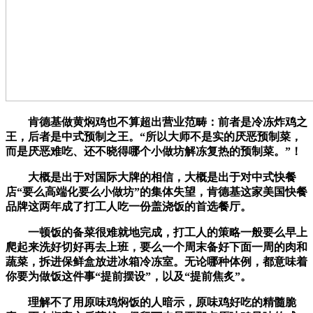
肯德基做黄焖鸡也不算超出营业范畴：前者是冷冻炸鸡之
王，后者是中式预制之王。“所以大师不是实的厌恶预制菜，
而是厌恶难吃、还不晓得哪个小做坊解冻复热的预制菜。”！
大概是出于对国际大牌的相信，大概是出于对中式快餐
店“要么高端化要么小做坊”的集体失望，肯德基这家美国快餐
品牌这两年成了打工人吃一份盖浇饭的首选餐厅。
一顿饭的备菜很难就地完成，打工人的策略一般要么早上
爬起来洗好切好再去上班，要么一个周末备好下面一周的肉和
蔬菜，拆进保鲜盒放进冰箱冷冻室。无论哪种体例，都意味着
你要为做饭这件事“提前摆设”，以及“提前焦炙”。
理解不了用原味鸡焖饭的人暗示，原味鸡好吃的精髓脆