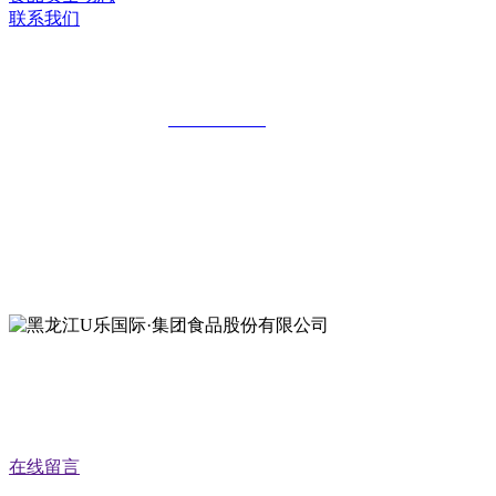
联系我们
黑龙江U乐国际·集团食品股份有限公司
全国统一客服热线：
18903658751
地址：哈尔滨南岗区红旗满族乡科技园区
地址：双城经济技术开发区娃哈哈路6号
地址：黑龙江萝北县宝泉岭二九0公路一号
地址：黑龙江省延寿县工业园区北泰山路5号
公众号二维码
在线留言