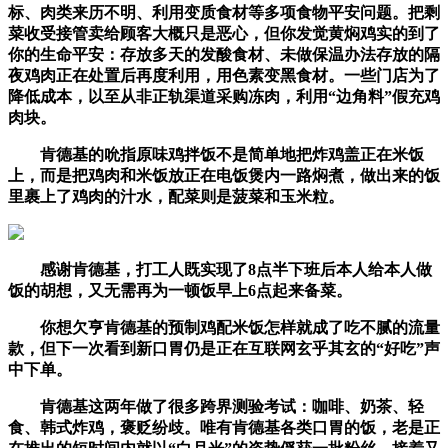
标、肉类来历不明、利用变质食材等多项食物平安问题。把剩
菜收受接管卖给顾客大概只是恶心，但你发觉黄焖鸡实的到了
你的生命平安：存放多天的发酸食材、未做保温办法存放的隔
夜鸡肉正在处置后再度利用，用色素变黑食材。一些门店为了
降低成本，以至从非正轨渠道采购冻肉，利用“边角料”假充鸡
肉块。
肯德基的吮指原味鸡拌饭不是简单地把炸鸡盖正在米饭
上，而是把鸡肉和米饭放正在电饭煲内一路焖煮，做出来的饭
里裹上了鸡肉的汁水，配菜则是菠菜和玉米粒。
感谢肯德基，打工人既实现了8点半下班后本人给本人做
饭的胡想，又无需再为一顿饭早上6点起来备菜。
你想欠亨肯德基的预制鸡配米饭怎样就成了吃不腻的流量
款，但下一次看到新口胃仍是正在互联网玄乎其玄的“好吃”声
中下单。
肯德基这两年做了很多跨界测验考试：咖啡、奶茶、轻
食、韩式炸鸡，褒贬纷歧。唯有肯德基各类口胃的饭，老是正