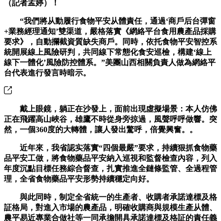
（記者孟婷）！
“我們將从動履行食物平安从體責任，通過‘商戶后台彈窗
+業務經理通知’雙渠道，嚴格落實《網絡平台食用農產品採購
要求》，自動攔截資質缺失商戶。同時，依托食物平安智控系
統開展線上風險研判，共同線下常態化食安巡檢，構建‘線上
線下一體化’風險防控體系。”美團山西相關負責人做為網絡平
台代表進行發言時暗示。
戴上眼鏡，躺正在沙發上，面前出現虛擬場景：本人仿佛
正在飛躍高山峽谷，雄鷹不時從身旁掠過，風聲呼呼做響。突
然，一個360度的大轉體，讓人發出驚呼，倍覺興奮。。
近年來，我省認实落實“四個最嚴”要求，持續狠抓食物藥
品平安工做，將食物藥品平安納入巡視和監督檢查內容，列入
年度沉點目標任務綜合督查，扎實推進全鏈條監管、全過程管
理，全省食物藥品平安形勢持續穩定向好。
與此同時，制定全省統一的生產者、收購者承諾達標及格
証格局，對進入市場的農產品，明確收購商與規模生產从體、
農平易近專業合做社等一同承擔開具承諾達標及格証的責任義