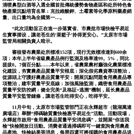
清喷鼻型白酒等入選全國首批傳統優勢食物產區和处所特色食
物產業沉點培育名單﹔克拉維酸鉀、土霉素等化學原料藥產銷
量、出口量均為全國第一…。
“此次活動旨正在進一步落實省、市農批市場快檢平易近
生實事摆设，讓老苍生的‘菜籃子’拎得更安心。”太原市市場
監管局相關負責人暗示。
審核發布農業处所標准152項，現行无效標准達到600余
項﹔本年上半年省級農產品例行監測及格率達99。5%，同比
提拔0。7個百分點……本年以來，省農業農村廳強化農業標准
化建設，夯實農產品質量平安根底﹔深化假劣農資專項整治，
從源頭上守護好農產品質量平安﹔開展沉點問題食用農產品專
項整治，建牢質量平安底線﹔加強風險監測，織密食用農產品
質量平安防控網﹔健全完美“及格証+逃溯”機制，延长農產品
質量平安監管鏈條，讓老苍生吃得安心，吃得平安。
11月中旬，太原市市場監管部門正在永輝超市（龍湖萬達
廣場店）舉辦“掃碼驗質量快檢惠平易近生”活動。活動現場，
永輝超市啟用“食用農產品質量平安消息碼”，並開展“你送我
檢”快檢開放日活動。消費者通過掃碼即可一鍵查詢食用農產
品產地、快檢結果等消息，每周四還可將採購的食用農產品送