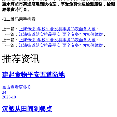
至永輝超市萬達店農殘快檢室，享受免費快速檢測服務，檢測
結果實時可查。
扫二维码用手机看
上一篇：
上海传递“学校午餐发臭事务”8表面务人被
:
下一篇：
江浦街道结实推品平安“两个义务” 切实保障群
:
上一篇：
上海传递“学校午餐发臭事务”8表面务人被
:
下一篇：
江浦街道结实推品平安“两个义务” 切实保障群
:
推荐资讯
建起食物平安五道防地
点击查看更多

24
2025-10
沉塑从田间到餐桌