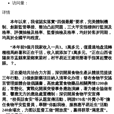
访问量：
详情
本年以來，我省認实落實“四個最嚴”要求，完美體制機
制、創新監管舉措、整治凸起問題，三大平安指標例行監測及
格率、評價抽檢及格率、監督抽檢及格率，均好於客岁同期，
均高於全國平均程度。
“本年前9個月我家收入一共3。1萬多元，僅通過地盘流轉
種植馬鈴薯和正在干活，收入就添加了1萬多元。”正在山西省
陽泉市盂縣東梁鄉東梁村，村平易近王建明掰著手指算起豐收
賬。？。
正在凝结共治合力方面，深切開展食物生產从體規范提拔
三年行動、23個創新藥項目納入清單化办理﹔發布食物平安謠
言管理媒體合做倡議書，高效處置食物藥品相關輿情1200余
起，常態化、實戰化開展突發事务應急演練，著力健全協做有
章、響應无方的應急處置機制﹔深切開展食物平安宣傳
周、“校長話食安”等从題宣傳活動，聘請970名“外賣小哥”擔
任食物平安監督員，舉辦“你點我檢、服務惠平易近生”活動
240余場次，力图以監督工做“開放度”，贏得群眾“滿意度”。