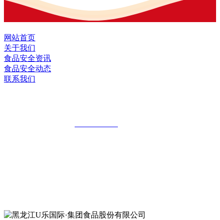
网站首页
关于我们
食品安全资讯
食品安全动态
联系我们
黑龙江U乐国际·集团食品股份有限公司
全国统一客服热线：
18903658751
地址：哈尔滨南岗区红旗满族乡科技园区
地址：双城经济技术开发区娃哈哈路6号
地址：黑龙江萝北县宝泉岭二九0公路一号
地址：黑龙江省延寿县工业园区北泰山路5号