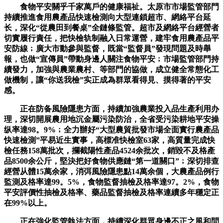
食物平安關乎千家萬戶的健康福祉。太原市市場監管部門
持續推進食用農產品快速檢測向大型連鎖超市、網絡平台延
长，深化“從農田到餐桌”全鏈條監管。超市及網絡平台經營者
切實履行責任，把快檢轨制融入日常運營，建牢食用農產品平
安防線﹔廣大市動參與監督，既當“監督員”發現問題及時舉
報，也做“宣傳員”帶動身邊人關注食物平安﹔市場監管部門持
續發力，加強與農業農村、等部門的協做，成立健全常態化工
做機制，讓“你送我檢”实正成為群眾看得見、摸得著的平安
感。
正在防备風險隱患方面，持續加強農業投入品生產利用办
理，深切開展農用地沉金屬污染防治，全省受污染耕地平安操
纵率達98。9%﹔全力辦好“大型農貿批發市場全面實行農產品
快速檢測”平易近生實事，高標准快檢室63家，高質量完成快
檢任務158萬批次，攔截陽性產品4524余批次，銷毀不及格產
品8500余公斤，堅決把好食物供應鏈“第一道關口”﹔深切排查
經營从體15萬余家，消弭風險隱患點14萬余個，大農產品例行
監測及格率達99。5%，食物監督抽檢及格率達97。2%，食物
平安評價性抽檢及格率、藥品監督抽檢及格率連續多年穩定正
在99%以上。
正在強化監管執法方面，持續深化群眾身邊不正之風和問