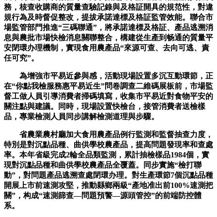
務，核查收購商的質量查驗記錄與及格証開具的規范性，對違
規行為及時督促整改，提拔承諾達標及格証監管效能。聯合市
場監管部門推進“三碼聯通”，將承諾達標及格証、產品逃溯消
息與農批市場快檢消息關聯整合，構建從生產到畅通的質量平
安閉環办理機制，實現食用農產品“來源可查、去向可逃、責
任可究”。
為增強市平易近參與感，活動現場設置多沉互動環節，正
在“你點我檢服務惠平易近生”問卷調查二維碼展板前，市場監
督工做人員引導消費者掃碼填寫，收集市平易近對食物平安的
關注點與建議。同時，現場設置快檢台，接管消費者送檢樣
品，專業檢測人員同步講解檢測道理與步驟。
省農業農村廳加大食用農產品例行監測和監督抽查力度，
特別是對沉點品種、曲供學校農產品，提高問題發現率和查處
率。本年省級完成2輪全品類監測，累計抽檢樣品1984個，實
現對沉點品種和曲供學校農產品全覆蓋。同步實施“檢打聯
動”，對問題產品逃溯查處閉環办理。對生產環節7個沉點品種
開展上市前速測攻堅，推動縣鄉兩級“產地准出前100%速測把
關”，构成“速測篩查—問題預警—源頭管控”的前端防控體
系。