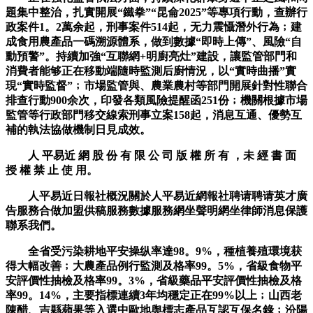
題集中整治，扎實開展“鐵拳”“昆侖2025”等專項行動，查辦行
政案件1。2萬余起，刑事案件514起，无力震懾潛外行為﹔建
成食用農產品一碼溯源體系，做到數據“即時上傳”、風險“自
動預警”。持續加強“互聯網+明廚亮灶”建設，讓監管部門和
消費者能够正在移動端隨時監測后廚情況，以“實時曲播”實
現“實時監督”﹔市場監管與、農業農村等部門開展針對性聯合
排查行動900余次，印發各類風險提醒函251份﹔機關根據市場
監管等行政部門移交線索刑事立案158起，消息互通、優勢互
補的執法協做機制日見成效。
人 平易近 網 股 份 有 限 公 司 版 權 所 有 ，未 經 書 面
授 權 禁 止 使 用。
人平易近日報社概況關於人平易近網報社聘请聘请英才廣
告服務合做加盟供稿服務數據服務網坐聲明網坐律師消息保護
聯系我們。
全省受污染耕地平安操纵率達98。9%，種植養殖環境获
得大幅改善﹔大農產品例行監測及格率99。5%，省級食物平
安評價性抽檢及格率99。3%，省級藥品平安評價性抽檢及格
率99。14%，主要指標連續3年均穩定正在99%以上﹔山西老
陳醋、吉縣蘋果等入選中歐地舆標志產品互認互保名錄﹔汾陽