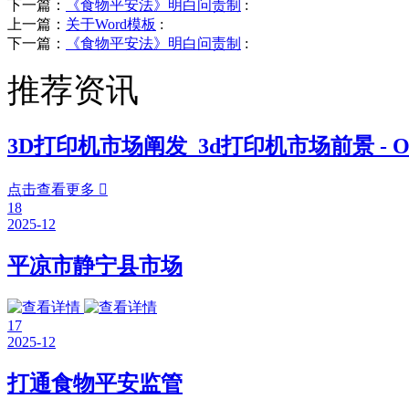
下一篇：
《食物平安法》明白问责制
:
上一篇：
关于Word模板
:
下一篇：
《食物平安法》明白问责制
:
推荐资讯
3D打印机市场阐发_3d打印机市场前景 - 
点击查看更多

18
2025-12
平凉市静宁县市场
17
2025-12
打通食物平安监管