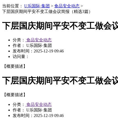
当前位置：
U乐国际·集团
>
食品安全动态
>
下层国庆期间平安不变工做会议简报（精选3篇）
下层国庆期间平安不变工做会议
分类：
食品安全动态
作者： U乐国际·集团
发布时间：
2025-12-19 09:46
访问量：
【概要描述】
下层国庆期间平安不变工做会议
【概要描述】
分类：
食品安全动态
作者： U乐国际·集团
发布时间：
2025-12-19 09:46