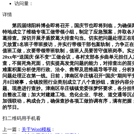
访问量：
详情
第四届绵阳科博会即将召开，国庆节也即将到临，为确保两
特地成立了维稳专项工做带领小组，制定了应急预案，并取各
葛排查。深切开展矛盾胶葛大排查勾当。切实把问题处理正在
天放置1名班子带班接访，并实行带领干部包案轨制，力争正
值班工做，次要带领带班轨制，值班人员要苦守值班岗亭。实步
20xx年“送国庆 保不变”工做会议，各村支部各乡曲单元
查，不留死角死面，切实提高发觉问题的能力，对排查出的苗
难案积案分析使用行政、法令、救帮及思惟疏导等手段，分析
问题处理正在第一线。日前，津南区辛庄镇召开“国庆”期间平
月8日竣事，全镇按照行业类别成立了八个查抄组，查抄内容
题、现患进行查抄。津南区辛庄镇镇党委张梦怀要求，各分担带
自整改工做；加大对建建工地、危化企业、学校、道交通等沉
加强联动，构成合力，确保查抄各项工做协调有序，满有把握
的节日。
扫二维码用手机看
上一篇：
关于Word模板
: