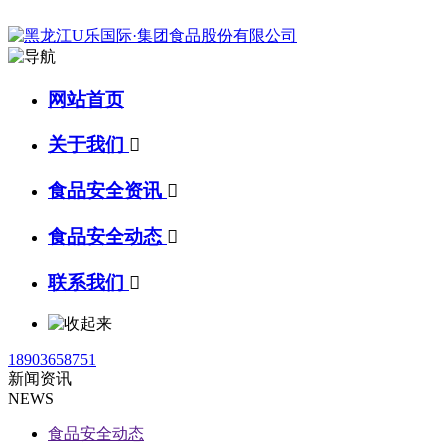
网站首页
关于我们

食品安全资讯

食品安全动态

联系我们

18903658751
新闻资讯
NEWS
食品安全动态