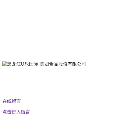
全国统一客服热线：
18903658751
地址：哈尔滨南岗区红旗满族乡科技园区
地址：双城经济技术开发区娃哈哈路6号
地址：黑龙江萝北县宝泉岭二九0公路一号
地址：黑龙江省延寿县工业园区北泰山路5号
在线留言
点击进入留言