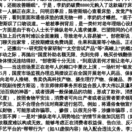
，还能改善睡眠”。于是，李奶奶破费8800元购入了这款磁疗床
常一人躺正在床上。问明启事后，陈密斯细心查看床垫，发觉产
拆开，看到里面和通俗床垫的填充物一样，李奶奶才幡然。“底
陈密斯叹了口吻说道。一桩桩事例背后，是一类针对老年理细心
一方面是由于有心人士长于操纵老年人逃求健康、巴望陪同的心
，再加上后代有时难以全面兼顾，导致老年人容易被“”。郜密斯说
们聊天拉家常，还按期赠送免费鸡蛋、生果和蔬菜等小物品。正
，还搬出“××研究院专家研制”“太空尝试产品”等“高峻上”
年动之际，再抛出“国度补助名额无限、先到先得，晚买价钱翻倍
身体情况连结得好。”郜密斯十分无法，“到底该若何才能让老年
根治——当这些场景正在老年人的糊口中屡次上演，一场针对“银发
5年5月，国度市场监视办理总局摆设正在全国开展老年人药品、保
，向老年人推销、售卖伪高科技产物、摄生理疗产物、保健品、
学院副传授方斯远，市京师律师事务所权益合股人李大伟以及瀛
包治百病的神器”，或者强调一般保健品的功能，形成了欺诈。消
尺度），按照食物平安法，消费者可向出产者或者运营者要求领
平安法、反不合理合作法对商家进行惩罚。例如，将通俗食物宣
私财物，可能形成诈骗罪。、掺假，以假充分等，涉嫌诈骗罪，
方面不脚：一是对“操纵老年人弱势地位”的情节未做加沉惩罚（
款额度难以构成无效。能够考虑正在消费者权益保、告白法、反
手艺平台的“帮帮行为”（如AI虚假内容）纳入配合违法义务。