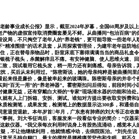
老龄事业成长公报》显示，截至2024年岁暮，全国60周岁及以
老产物的虚假宣传取消费圈套屡见不鲜。从曲播间“包治百病”的
段设局，不只掏空了老年人的“养老钱”，更可能导致一些老年人
“精准围猎”的话术及套，从而探索管理径，为建牢老年益防地
住，正在替母亲物品时，卧室床底下塞得满满当当的商品礼盒令
“银梳子梳头，杀菌解痒且不痛。有安神健脑、使人思维火速、回
无二致，我试着用它梳头发，稍一用力还有刺痛感。母亲告诉我
搅扰，买后从未利用过。”陈密斯说，她的母亲纯粹是被曲播间
看起来很是廉价，像是被串起来的玻璃珠。陈密斯母亲的并非个
实则“百无一用”的“养老神器”。霍密斯扣问后得知，前段时间
对健康无益，还有穿戴白大褂的“专家”现场清水器的功能和洽处。
就有人上门拆箱、安拆、测试。谁知对方提出要收取安拆费和滤
质检测笔，成果发觉，检测笔上的数据显示达300多，和通俗自
意退货退款。本年岁首年月，广东患有肺癌的刘大爷正在收集上
者”事例。刘大爷征询后，客服发来一段看似专业的简介：“仪器
了这款仪器。“我父亲每次利用时说身上有股热流涌动，感觉本人
质疑，不让他继续利用，他就情感冲动，去病院医治。”刘先生说
，日常平凡独自糊口，最大的搅扰是腰椎痛苦悲伤和失眠。前不久