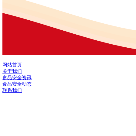
网站首页
关于我们
食品安全资讯
食品安全动态
联系我们
黑龙江U乐国际·集团食品股份有限公司
全国统一客服热线：
18903658751
地址：哈尔滨南岗区红旗满族乡科技园区