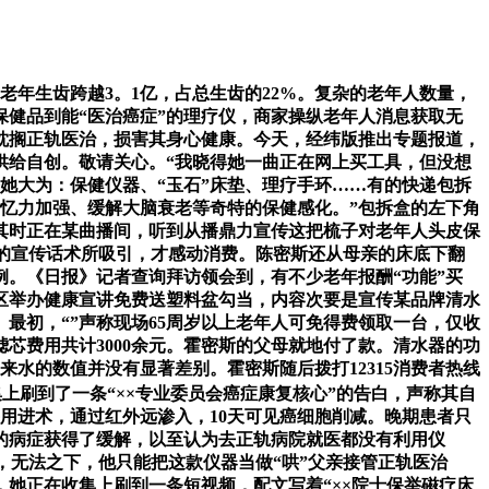
上老年生齿跨越3。1亿，占总生齿的22%。复杂的老年人数量，
保健品到能“医治癌症”的理疗仪，商家操纵老年人消息获取无
耽搁正轨医治，损害其身心健康。今天，经纬版推出专题报道，
供给自创。敬请关心。“我晓得她一曲正在网上买工具，但没想
她大为：保健仪器、“玉石”床垫、理疗手环……有的快递包拆
忆力加强、缓解大脑衰老等奇特的保健感化。”包拆盒的左下角
，其时正在某曲播间，听到从播鼎力宣传这把梳子对老年人头皮保
里的宣传话术所吸引，才感动消费。陈密斯还从母亲的床底下翻
例。《日报》记者查询拜访领会到，有不少老年报酬“功能”买
小区举办健康宣讲免费送塑料盆勾当，内容次要是宣传某品牌清水
最初，“”声称现场65周岁以上老年人可免得费领取一台，仅收
芯费用共计3000余元。霍密斯的父母就地付了款。清水器的功
来水的数值并没有显著差别。霍密斯随后拨打12315消费者热线
刷到了一条“××专业委员会癌症康复核心”的告白，声称其自
采用进术，通过红外远渗入，10天可见癌细胞削减。晚期患者只
的病症获得了缓解，以至认为去正轨病院就医都没有利用仪
，无法之下，他只能把这款仪器当做“哄”父亲接管正轨医治
，她正在收集上刷到一条短视频，配文写着“××院士保举磁疗床