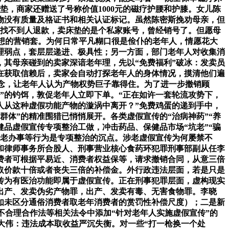
垫，商家还赠送了号称价值1000元的磁疗护腰和护膝。女儿陈
物没有质量及格证书和相关认证标记。虽然陈密斯挽劝母亲，但
子找不到人退款，卖床垫的是个私家账号，曾经销号了。但愿母
设想的营销套。为何日常平凡糊口很是俭仆的老年人，情愿花大
理弱点，套层层递进、极具性；另一方面，部门老年人对收集消
，其母亲碰到的卖家深谙老年理，先以“免费福利”破冰：发卖员
在获取信赖后，卖家会自动打探老年人的身体情况，摸清他们遍
的概念，让老年人认为产物权势巨子靠得住。为了进一步撤销顾
”的钓饵，敦促老年人立即下单。“正在如许一套轮流攻势下，
人从这种虚假功能产物的漩涡中离开？”免费鸡蛋的递到手中，
群体”的精准围猎已悄悄展开。各类虚假宣传的“治病神药”“养
健品虚假宣传专项整治工做，冲击药品、保健品市场“坑老”“骗
养老办事等行为是专项整治的沉点。涉老虚假宣传为何屡禁不
和律师事务所合股人、刑事营业核心食药环犯罪刑事部副从任李
费者可根据平易近、消费者权益保等，请求撤销合同，从意三倍
取价款十倍或者丧失三倍的补偿金。外行政违法层面，若是只是
传为有医治功能即属于虚假宣传。正在刑事犯罪层面，虚构现实
出产、发卖伪劣产物罪，出产、发卖有毒、无害食物罪。李晓
如未区分通俗消费者取老年消费者的赏罚性补偿尺度）；二是新
不合理合作法等相关法令中添加“针对老年人实施虚假宣传”的
李大伟：违法成本取收益严沉失衡。对一些“打一枪换一个处