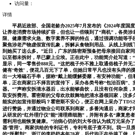
访问量：
详情
平易近政部、全国老龄办2025年7月发布的《2024年度国度
让养老消费市场持续扩容，但也让一些嗅到了“商机”，各类涉
限、健康需求火急、数字素养不脚的特点，通过强调功能等手
聚焦涉老产物虚假宣传乱象，拆解从食物到用品、从线上到线下
到她买了这么多。”近日，广东的陈密斯预备把母亲接回自家同
以至都未拆封，早已蒙上尘埃。正在此中，功能简介处写道：
显示，同一零售价888元。“这把梳子外不雅上取通俗梳子并
健有‘奇效’，便花几百元下了单，但她日常平凡也没有头痒的
出一大堆磁石手串，据称“戴上能缓解委靡，有安神功能”，但
单，正在商家口不择言的宣传下，采办各类号称“包治百病”、
器。“”声称安拆清水器后，出水能够曲饮，且没有任何杂质，
取安拆费用。霍密斯的父母欢欣鼓舞地把清水器领回家，没多久
能实的如宣传那般吗？霍密斯不安心，便正在网上采办了TDS水
进行赞扬，并通过物业公司联系到商家，多番沟通后，商家才同
从研发的“红外理疗仪”能“清理癌细胞”，并附有多名“康复患
需利用也能恢复健康。”治病心切的刘大爷信认为线万元采办
器‘管用’。商家供给的专利证书，专利号底子查不到。我一旦
的“抚慰剂”。浙江的李奶奶本年78岁，后代均正在外埠工做