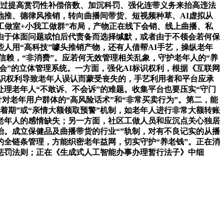
通过提高赏罚性补偿倍数、加沉科罚、强化连带义务来抬高违法
地推、德律风推销，转向曲播间带货、短视频种草、AI虚拟从
工做室+小我工做群”布局，产物正在线下会销、线上曲播、私
由于体面问题或怕后代责备而选择缄默，或者由于不领会若何保
人用“高科技”噱头推销产物，还有人借帮AI手艺，操纵老年
情信赖，“非消费”。应若何无效管理相关乱象，守护老年人的“养
社会”的立体管理系统。一方面，强化AI标识权利，根据《互联网
标识权利导致老年人误认而蒙受丧失的，手艺利用者和平台应承
理老年人“不敢诉、不会诉”的难题。收集平台也要压实“守门
对老年用户群体的“高风险话术”和“非常买卖行为”。第二，能
着期”或“亲情大额领取预警”机制，如老年人进行非常大额转账
老年人的感情缺失；另一方面，社区工做人员和应沉点关心独居
治。成立保健品及曲播带货的行业“”轨制，对有不良记实的从播
的全链条管理，方能织密老年益网，切实守护“养老钱”。正在消
沉惩罚法则；正在《生成式人工智能办事办理暂行法子》中细