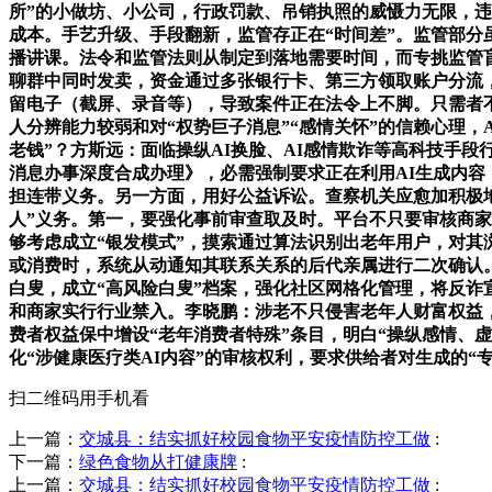
所”的小做坊、小公司，行政罚款、吊销执照的威慑力无限，
成本。手艺升级、手段翻新，监管存正在“时间差”。监管部分
播讲课。法令和监管法则从制定到落地需要时间，而专挑监管盲
聊群中同时发卖，资金通过多张银行卡、第三方领取账户分流
留电子（截屏、录音等），导致案件正在法令上不脚。只需者不
人分辨能力较弱和对“权势巨子消息”“感情关怀”的信赖心理，
老钱”？方斯远：面临操纵AI换脸、AI感情欺诈等高科技手段
消息办事深度合成办理》，必需强制要求正在利用AI生成内容
担连带义务。另一方面，用好公益诉讼。查察机关应愈加积极地
人”义务。第一，要强化事前审查取及时。平台不只要审核商家
够考虑成立“银发模式”，摸索通过算法识别出老年用户，对其
或消费时，系统从动通知其联系关系的后代亲属进行二次确认
白叟，成立“高风险白叟”档案，强化社区网格化管理，将反诈
和商家实行行业禁入。李晓鹏：涉老不只侵害老年人财富权益，
费者权益保中增设“老年消费者特殊”条目，明白“操纵感情、
化“涉健康医疗类AI内容”的审核权利，要求供给者对生成的“专
扫二维码用手机看
上一篇：
交城县：结实抓好校园食物平安疫情防控工做
:
下一篇：
绿色食物从打健康牌
:
上一篇：
交城县：结实抓好校园食物平安疫情防控工做
: