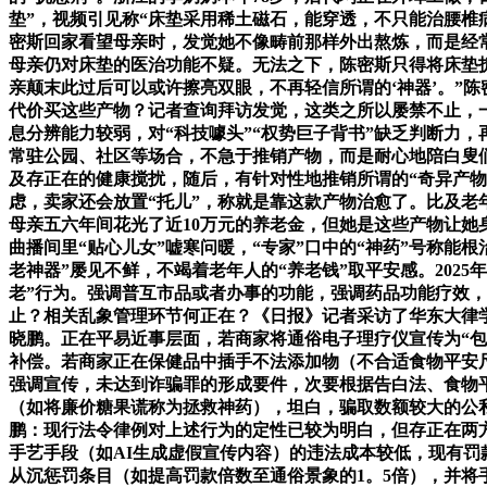
垫”，视频引见称“床垫采用稀土磁石，能穿透，不只能治腰椎病
密斯回家看望母亲时，发觉她不像畴前那样外出熬炼，而是经
母亲仍对床垫的医治功能不疑。无法之下，陈密斯只得将床垫
亲颠末此过后可以或许擦亮双眼，不再轻信所谓的‘神器’。”
代价买这些产物？记者查询拜访发觉，这类之所以屡禁不止，
息分辨能力较弱，对“科技噱头”“权势巨子背书”缺乏判断力
常驻公园、社区等场合，不急于推销产物，而是耐心地陪白叟
及存正在的健康搅扰，随后，有针对性地推销所谓的“奇异产物”
虑，卖家还会放置“托儿”，称就是靠这款产物治愈了。比及老
母亲五六年间花光了近10万元的养老金，但她是这些产物让她
曲播间里“贴心儿女”嘘寒问暖，“专家”口中的“神药”号称能
老神器”屡见不鲜，不竭着老年人的“养老钱”取平安感。202
老”行为。强调普互市品或者办事的功能，强调药品功能疗效
止？相关乱象管理环节何正在？《日报》记者采访了华东大律
晓鹏。正在平易近事层面，若商家将通俗电子理疗仪宣传为“
补偿。若商家正在保健品中插手不法添加物（不合适食物平安
强调宣传，未达到诈骗罪的形成要件，次要根据告白法、食物
（如将廉价糖果谎称为拯救神药），坦白，骗取数额较大的公
鹏：现行法令律例对上述行为的定性已较为明白，但存正在两
手艺手段（如AI生成虚假宣传内容）的违法成本较低，现有罚
从沉惩罚条目（如提高罚款倍数至通俗景象的1。5倍），并将