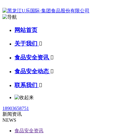
网站首页
关于我们

食品安全资讯

食品安全动态

联系我们

18903658751
新闻资讯
NEWS
食品安全资讯