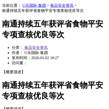
当前位置：
U乐国际·集团
>
食品安全资讯
>
南通持续五年获评省食物平安专项查核优良等次
南通持续五年获评省食物平安
专项查核优良等次
分类：
食品安全资讯
作者： U乐国际·集团
发布时间：
2026-01-02 18:27
访问量：
【概要描述】
南通持续五年获评省食物平安
专项查核优良等次
【概要描述】