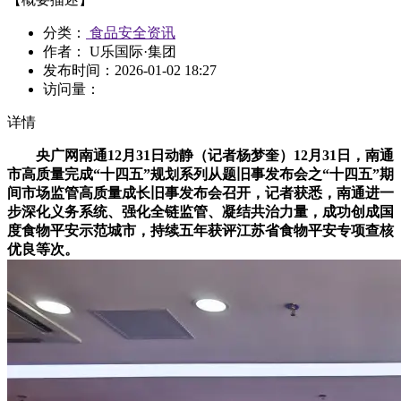
分类：
食品安全资讯
作者： U乐国际·集团
发布时间：
2026-01-02 18:27
访问量：
详情
央广网南通12月31日动静（记者杨梦奎）12月31日，南通
市高质量完成“十四五”规划系列从题旧事发布会之“十四五”期
间市场监管高质量成长旧事发布会召开，记者获悉，南通进一
步深化义务系统、强化全链监管、凝结共治力量，成功创成国
度食物平安示范城市，持续五年获评江苏省食物平安专项查核
优良等次。