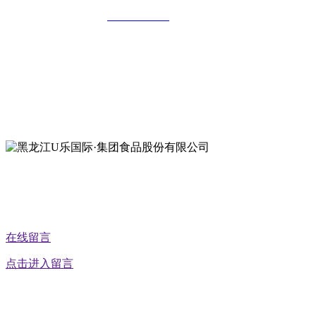
全国统一客服热线：
18903658751
地址：哈尔滨南岗区红旗满族乡科技园区
地址：双城经济技术开发区娃哈哈路6号
地址：黑龙江萝北县宝泉岭二九0公路一号
地址：黑龙江省延寿县工业园区北泰山路5号
公众号二维码
在线留言
点击进入留言