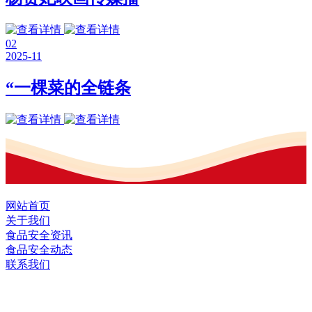
02
2025-11
“一棵菜的全链条
网站首页
关于我们
食品安全资讯
食品安全动态
联系我们
黑龙江U乐国际·集团食品股份有限公司