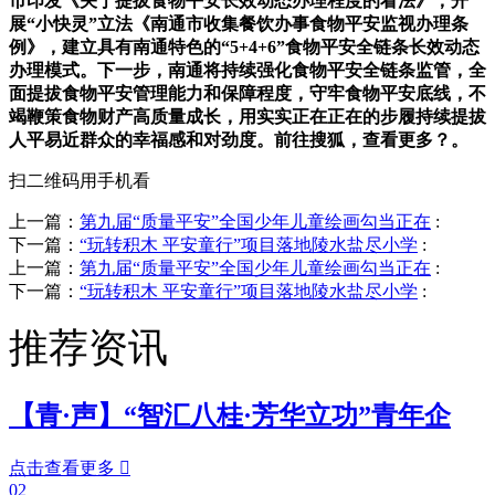
市印发《关于提拔食物平安长效动态办理程度的看法》，开
展“小快灵”立法《南通市收集餐饮办事食物平安监视办理条
例》，建立具有南通特色的“5+4+6”食物平安全链条长效动态
办理模式。下一步，南通将持续强化食物平安全链条监管，全
面提拔食物平安管理能力和保障程度，守牢食物平安底线，不
竭鞭策食物财产高质量成长，用实实正在正在的步履持续提拔
人平易近群众的幸福感和对劲度。前往搜狐，查看更多？。
扫二维码用手机看
上一篇：
第九届“质量平安”全国少年儿童绘画勾当正在
:
下一篇：
“玩转积木 平安童行”项目落地陵水盐尽小学
:
上一篇：
第九届“质量平安”全国少年儿童绘画勾当正在
:
下一篇：
“玩转积木 平安童行”项目落地陵水盐尽小学
:
推荐资讯
【青·声】“智汇八桂·芳华立功”青年企
点击查看更多

02