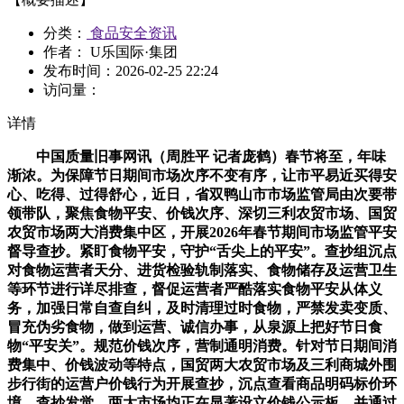
分类：
食品安全资讯
作者： U乐国际·集团
发布时间：
2026-02-25 22:24
访问量：
详情
中国质量旧事网讯（周胜平 记者庞鹤）春节将至，年味
渐浓。为保障节日期间市场次序不变有序，让市平易近买得安
心、吃得、过得舒心，近日，省双鸭山市市场监管局由次要带
领带队，聚焦食物平安、价钱次序、深切三利农贸市场、国贸
农贸市场两大消费集中区，开展2026年春节期间市场监管平安
督导查抄。紧盯食物平安，守护“舌尖上的平安”。查抄组沉点
对食物运营者天分、进货检验轨制落实、食物储存及运营卫生
等环节进行详尽排查，督促运营者严酷落实食物平安从体义
务，加强日常自查自纠，及时清理过时食物，严禁发卖变质、
冒充伪劣食物，做到运营、诚信办事，从泉源上把好节日食
物“平安关”。规范价钱次序，营制通明消费。针对节日期间消
费集中、价钱波动等特点，国贸两大农贸市场及三利商城外围
步行街的运营户价钱行为开展查抄，沉点查看商品明码标价环
境。查抄发觉，两大市场均正在显著设立价钱公示板，并通过