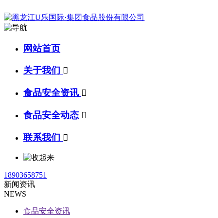
网站首页
关于我们

食品安全资讯

食品安全动态

联系我们

18903658751
新闻资讯
NEWS
食品安全资讯