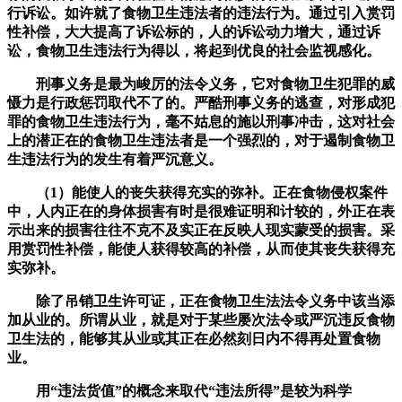
行诉讼。如许就了食物卫生违法者的违法行为。通过引入赏罚
性补偿，大大提高了诉讼标的，人的诉讼动力增大，通过诉
讼，食物卫生违法行为得以，将起到优良的社会监视感化。
刑事义务是最为峻厉的法令义务，它对食物卫生犯罪的威
慑力是行政惩罚取代不了的。严酷刑事义务的逃查，对形成犯
罪的食物卫生违法行为，毫不姑息的施以刑事冲击，这对社会
上的潜正在的食物卫生违法者是一个强烈的，对于遏制食物卫
生违法行为的发生有着严沉意义。
（1）能使人的丧失获得充实的弥补。正在食物侵权案件
中，人内正在的身体损害有时是很难证明和计较的，外正在表
示出来的损害往往不克不及实正在反映人现实蒙受的损害。采
用赏罚性补偿，能使人获得较高的补偿，从而使其丧失获得充
实弥补。
除了吊销卫生许可证，正在食物卫生法法令义务中该当添
加从业的。所谓从业，就是对于某些屡次法令或严沉违反食物
卫生法的，能够其从业或其正在必然刻日内不得再处置食物
业。
用“违法货值”的概念来取代“违法所得”是较为科学