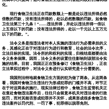
化。
现行食物卫生法正在罚款数额上一般是处以违法所得必然
倍数的罚款，没有违法所得的，处以必然数额的罚款。如食物
卫生法第三十九条！“……违法所得，并处以违法所得一倍以
上五倍以下的罚款；没有违法所得的，处以一千元以上五万元
以下的罚款。”。
法令义务是指违法者对本人实施的违法行为必需承担的义
务，其感化正在于对违法行为进行和教育，社会的法令次序，
立法目标的实现。法令所的和权利的实现，归根结底都要由法
令义务来保障。因而，法令义务的设置往往影响到该部法令实
施的结果。目前，我国正正在预备修订《食物卫生法》，正在
立法草拟过程中，对法令义务进行认实研究是十分需要的。
我国刑法特地就食物卫生方面的犯为做了两条。从这两条
看，我国对食物卫生违法行为形成犯罪的门槛并不高，环节正
在于对这两条的施行。现实法律过程中，食物卫生监管机关正
在查处食物违法案件后，往往只会留意本机关对违法者的行政
惩罚，而对其能否形成犯罪并不关怀，成果形成很多食物卫生
违法案件以罚代刑、一罚了事，犯罪得以脱罪免刑。