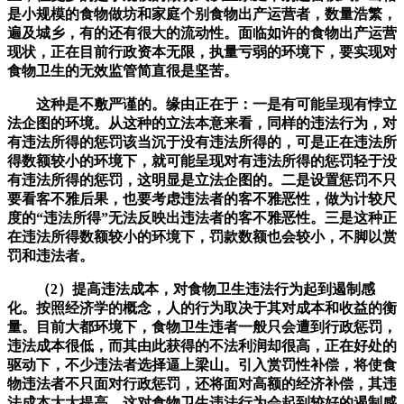
是小规模的食物做坊和家庭个别食物出产运营者，数量浩繁，
遍及城乡，有的还有很大的流动性。面临如许的食物出产运营
现状，正在目前行政资本无限，执量亏弱的环境下，要实现对
食物卫生的无效监管简直很是坚苦。
这种是不敷严谨的。缘由正在于：一是有可能呈现有悖立
法企图的环境。从这种的立法本意来看，同样的违法行为，对
有违法所得的惩罚该当沉于没有违法所得的，可是正在违法所
得数额较小的环境下，就可能呈现对有违法所得的惩罚轻于没
有违法所得的惩罚，这明显是立法企图的。二是设置惩罚不只
要看客不雅后果，也要考虑违法者的客不雅恶性，做为计较尺
度的“违法所得”无法反映出违法者的客不雅恶性。三是这种正
在违法所得数额较小的环境下，罚款数额也会较小，不脚以赏
罚和违法者。
（2）提高违法成本，对食物卫生违法行为起到遏制感
化。按照经济学的概念，人的行为取决于其对成本和收益的衡
量。目前大都环境下，食物卫生违者一般只会遭到行政惩罚，
违法成本很低，而其由此获得的不法利润却很高，正在好处的
驱动下，不少违法者选择逼上梁山。引入赏罚性补偿，将使食
物违法者不只面对行政惩罚，还将面对高额的经济补偿，其违
法成本大大提高，这对食物卫生违法行为会起到较好的遏制感