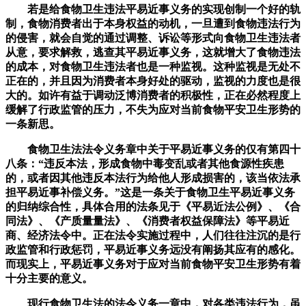
若是给食物卫生违法平易近事义务的实现创制一个好的轨
制，食物消费者出于本身权益的动机，一旦遭到食物违法行为
的侵害，就会自觉的通过调整、诉讼等形式向食物卫生违法者
从意，要求解救，逃查其平易近事义务，这就增大了食物违法
的成本，对食物卫生违法者也是一种监视。这种监视是无处不
正在的，并且因为消费者本身好处的驱动，监视的力度也是很
大的。如许有益于调动泛博消费者的积极性，正在必然程度上
缓解了行政监管的压力，不失为应对当前食物平安卫生形势的
一条新思。
食物卫生法法令义务章中关于平易近事义务的仅有第四十
八条：“违反本法，形成食物中毒变乱或者其他食源性疾患
的，或者因其他违反本法行为给他人形成损害的，该当依法承
担平易近事补偿义务。”这是一条关于食物卫生平易近事义务
的归纳综合性，具体合用的法条见于《平易近法公例》、《合
同法》、《产质量量法》、《消费者权益保障法》等平易近
商、经济法令中。正在法令实施过程中，人们往往注沉的是行
政监管和行政惩罚，平易近事义务远没有阐扬其应有的感化。
而现实上，平易近事义务对于应对当前食物平安卫生形势有着
十分主要的意义。
现行食物卫生法的法令义务一章中，对各类违法行为，虽