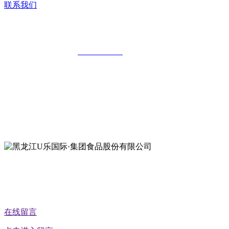
联系我们
黑龙江U乐国际·集团食品股份有限公司
全国统一客服热线：
18903658751
地址：哈尔滨南岗区红旗满族乡科技园区
地址：双城经济技术开发区娃哈哈路6号
地址：黑龙江萝北县宝泉岭二九0公路一号
地址：黑龙江省延寿县工业园区北泰山路5号
公众号二维码
在线留言