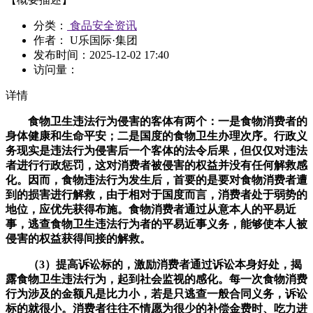
分类：
食品安全资讯
作者： U乐国际·集团
发布时间：
2025-12-02 17:40
访问量：
详情
食物卫生违法行为侵害的客体有两个：一是食物消费者的
身体健康和生命平安；二是国度的食物卫生办理次序。行政义
务现实是违法行为侵害后一个客体的法令后果，但仅仅对违法
者进行行政惩罚，这对消费者被侵害的权益并没有任何解救感
化。因而，食物违法行为发生后，首要的是要对食物消费者遭
到的损害进行解救，由于相对于国度而言，消费者处于弱势的
地位，应优先获得布施。食物消费者通过从意本人的平易近
事，逃查食物卫生违法行为者的平易近事义务，能够使本人被
侵害的权益获得间接的解救。
（3）提高诉讼标的，激励消费者通过诉讼本身好处，揭
露食物卫生违法行为，起到社会监视的感化。每一次食物消费
行为涉及的金额凡是比力小，若是只逃查一般合同义务，诉讼
标的就很小。消费者往往不情愿为很少的补偿金费时、吃力进