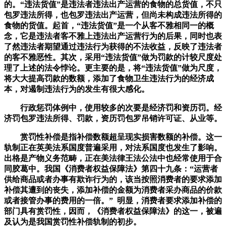
的。“违法货值”是违法者违法出产运营的食物的总货值，不只
包罗违法所得，也包罗违法出产运营，但尚未构成违法所得的
食物的货值。起首，“违法货值”是一个从客不雅相同一的概
念，它是违法者客不雅上违法出产运营行为的后果，同时也表
了然违法者期望通过违法行为获得的不法收益，反映了违法者
的客不雅恶性。其次，采用“违法货值”做为罚款的计较尺度处
理了上述的法令悖论。更主要的是，将“违法货值”做为尺度，
将大大提高罚款的数额，添加了食物卫生违法行为的经济成
本，对遏制违法行为的发生有很大感化。
行政惩罚体例中，使用较多的次要是经济罚和资历罚。经
济罚包罗违法所得、罚款，资历罚包罗吊销许可证、从业等。
赏罚性补偿是指补偿数额超呈现实损害数额的补偿。这一
轨制正在英美法系国度普遍采用，对法系国度也发生了影响。
出格是产物义务范畴，正在美法律王法公法中也经常使用于合
同胶葛中。我国《消费者权益保障法》第四十九条：“运营者
供给商品或者办事有欺诈行为的，该当按照消费者的要求添加
补偿其遭到的丧失，添加补偿的金额为消费者采办商品的价款
或者接管办事的费用的一倍。” 明显，消费者要求添加补偿的
部门具有赏罚性，因而，《消费者权益保障法》的这一，被遍
及认为是我国赏罚性补偿轨制的初步。