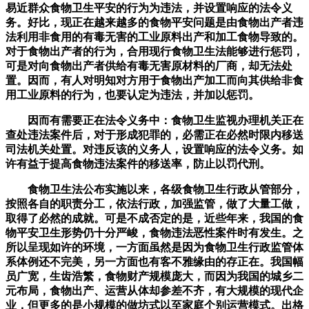
易近群众食物卫生平安的行为为违法，并设置响应的法令义
务。好比，现正在越来越多的食物平安问题是由食物出产者违
法利用非食用的有毒无害的工业原料出产和加工食物导致的。
对于食物出产者的行为，合用现行食物卫生法能够进行惩罚，
可是对向食物出产者供给有毒无害原材料的厂商，却无法处
置。因而，有人对明知对方用于食物出产加工而向其供给非食
用工业原料的行为，也要认定为违法，并加以惩罚。
因而有需要正在法令义务中：食物卫生监视办理机关正在
查处违法案件后，对于形成犯罪的，必需正在必然时限内移送
司法机关处置。对违反该的义务人，设置响应的法令义务。如
许有益于提高食物违法案件的移送率，防止以罚代刑。
食物卫生法公布实施以来，各级食物卫生行政从管部分，
按照各自的职责分工，依法行政，加强监管，做了大量工做，
取得了必然的成就。可是不成否定的是，近些年来，我国的食
物平安卫生形势仍十分严峻，食物违法恶性案件时有发生。之
所以呈现如许的环境，一方面虽然是因为食物卫生行政监管体
系体例还不完美，另一方面也有客不雅缘由的存正在。我国幅
员广宽，生齿浩繁，食物财产规模庞大，而因为我国的城乡二
元布局，食物出产、运营从体却参差不齐，有大规模的现代企
业，但更多的是小规模的做坊式以至家庭个别运营模式。出格