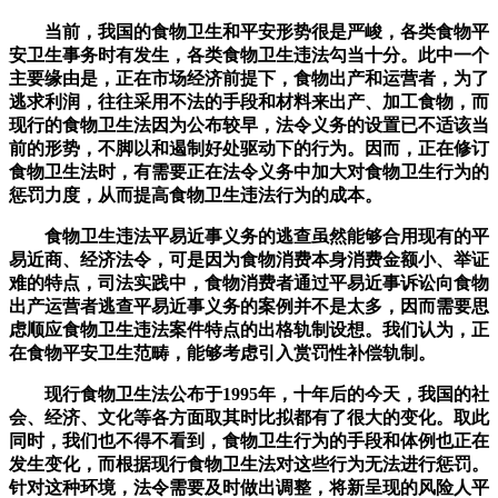
当前，我国的食物卫生和平安形势很是严峻，各类食物平
安卫生事务时有发生，各类食物卫生违法勾当十分。此中一个
主要缘由是，正在市场经济前提下，食物出产和运营者，为了
逃求利润，往往采用不法的手段和材料来出产、加工食物，而
现行的食物卫生法因为公布较早，法令义务的设置已不适该当
前的形势，不脚以和遏制好处驱动下的行为。因而，正在修订
食物卫生法时，有需要正在法令义务中加大对食物卫生行为的
惩罚力度，从而提高食物卫生违法行为的成本。
食物卫生违法平易近事义务的逃查虽然能够合用现有的平
易近商、经济法令，可是因为食物消费本身消费金额小、举证
难的特点，司法实践中，食物消费者通过平易近事诉讼向食物
出产运营者逃查平易近事义务的案例并不是太多，因而需要思
虑顺应食物卫生违法案件特点的出格轨制设想。我们认为，正
在食物平安卫生范畴，能够考虑引入赏罚性补偿轨制。
现行食物卫生法公布于1995年，十年后的今天，我国的社
会、经济、文化等各方面取其时比拟都有了很大的变化。取此
同时，我们也不得不看到，食物卫生行为的手段和体例也正在
发生变化，而根据现行食物卫生法对这些行为无法进行惩罚。
针对这种环境，法令需要及时做出调整，将新呈现的风险人平