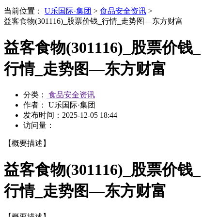
当前位置：
U乐国际·集团
>
食品安全资讯
>
益客食物(301116)_股票价钱_行情_走势图—东方财富
益客食物(301116)_股票价钱_
行情_走势图—东方财富
分类：
食品安全资讯
作者： U乐国际·集团
发布时间：
2025-12-05 18:44
访问量：
【概要描述】
益客食物(301116)_股票价钱_
行情_走势图—东方财富
【概要描述】