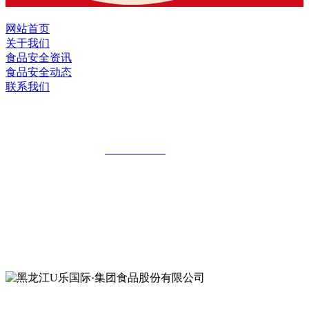
网站首页
关于我们
食品安全资讯
食品安全动态
联系我们
黑龙江U乐国际·集团食品股份有限公司
全国统一客服热线：
18903658751
地址：哈尔滨南岗区红旗满族乡科技园区
地址：双城经济技术开发区娃哈哈路6号
地址：黑龙江萝北县宝泉岭二九0公路一号
地址：黑龙江省延寿县工业园区北泰山路5号
公众号二维码