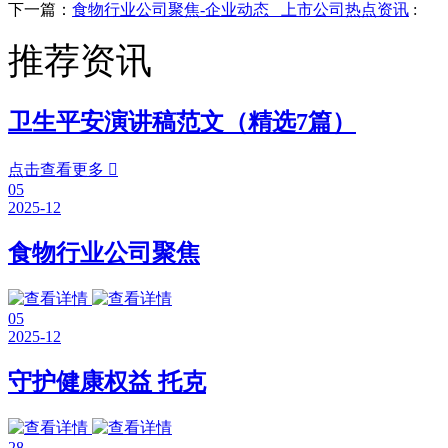
下一篇：
食物行业公司聚焦-企业动态_ 上市公司热点资讯
:
推荐资讯
卫生平安演讲稿范文（精选7篇）
点击查看更多

05
2025-12
食物行业公司聚焦
05
2025-12
守护健康权益 托克
28