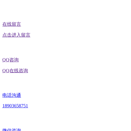
在线留言
点击进入留言
QQ咨询
QQ在线咨询
电话沟通
18903658751
微信咨询