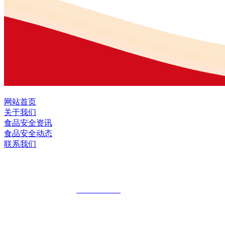
网站首页
关于我们
食品安全资讯
食品安全动态
联系我们
黑龙江U乐国际·集团食品股份有限公司
全国统一客服热线：
18903658751
地址：哈尔滨南岗区红旗满族乡科技园区
地址：双城经济技术开发区娃哈哈路6号