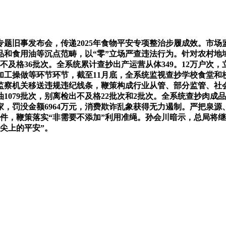
题旧事发布会，传递2025年食物平安专项整治步履成效。市
食用油等沉点范畴，以“零”立场严查违法行为。针对农村地域“
及格36批次。全系统累计查抄出产运营从体349。12万户次，立
工操做等环节环节，截至11月底，全系统监视查抄学校食堂和校外供
检监察机关移送违规违纪线条，鞭策构成行业从管、部分监管、社
1079批次，别离检出不及格22批次和2批次。全系统查抄肉成品
81家，罚没金额6964万元，消费欺诈乱象获得无力遏制。严把
机关89件，鞭策落实“非需要不添加”利用准绳。孙会川暗示，总
尖上的平安”。