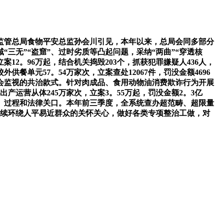
场监管总局食物平安总监孙会川引见，本年以来，总局会同多部分
三无”“盗窟”、过时劣质等凸起问题，采纳“两曲”“穿透核
案12。96万起，结合机关捣毁203个，抓获犯罪嫌疑人436人，
餐单元57。54万家次，立案查处12067件，罚没金额4696
会监视的共治款式。针对肉成品、食用动物油消费欺诈行为开展
出产运营从体245万家次，立案3。55万起，罚没金额2。3亿
泉源、过程和法律关口。本年前三季度，全系统查办超范畴、超限量
局将继续环绕人平易近群众的关怀关心，做好各类专项整治工做，对