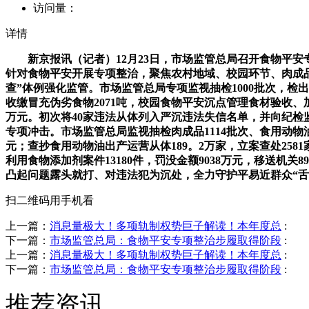
访问量：
详情
新京报讯（记者）12月23日，市场监管总局召开食物平安专
针对食物平安开展专项整治，聚焦农村地域、校园环节、肉成品和
查”体例强化监管。市场监管总局专项监视抽检1000批次，检出不
收缴冒充伪劣食物2071吨，校园食物平安沉点管理食材验收、加
万元。初次将40家违法从体列入严沉违法失信名单，并向纪
专项冲击。市场监管总局监视抽检肉成品1114批次、食用动物油
元；查抄食用动物油出产运营从体189。2万家，立案查处25
利用食物添加剂案件13180件，罚没金额9038万元，移送
凸起问题露头就打、对违法犯为沉处，全力守护平易近群众“舌
扫二维码用手机看
上一篇：
消息量极大！多项轨制权势巨子解读！本年度总
:
下一篇：
市场监管总局：食物平安专项整治步履取得阶段
:
上一篇：
消息量极大！多项轨制权势巨子解读！本年度总
:
下一篇：
市场监管总局：食物平安专项整治步履取得阶段
:
推荐资讯