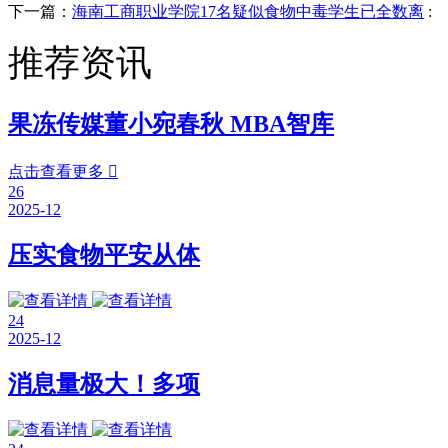
下一篇：
海南工商职业学院17名疑似食物中毒学生已全数离
:
推荐资讯
果冻传媒董小宛春秋 MBA智库
点击查看更多

26
2025-12
压实食物平安从体
24
2025-12
消息量极大！多项