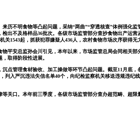
来历不明食物等凸起问题，采纳“两曲”“穿透核查”体例强化
检出不及格样品36批次。各级市场监管部分查抄食物出产运营从体
移送机关1543起，抓获犯罪嫌疑人436人，农村食物市场次序获得
食物平安总监孙会川引见，本年以来，市场监管总局会同相关部
题，取得阶段性进展。
点管理食材验收、加工操做等环节凸起问题。截至11月底，
96万元，列入严沉违法失信名单40个，向纪检监察机关移送违规
口。本年前三季度，各级市场监管部分查办超范畴、超限量利用食