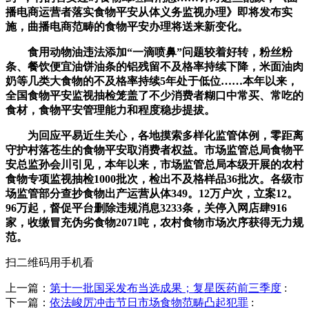
播电商运营者落实食物平安从体义务监视办理》即将发布实
施，曲播电商范畴的食物平安办理将送来新变化。
食用动物油违法添加“一滴喷鼻”问题较着好转，粉丝粉
条、餐饮便宜油饼油条的铝残留不及格率持续下降，米面油肉
奶等几类大食物的不及格率持续5年处于低位……本年以来，
全国食物平安监视抽检笼盖了不少消费者糊口中常买、常吃的
食材，食物平安管理能力和程度稳步提拔。
为回应平易近生关心，各地摸索多样化监管体例，零距离
守护村落苍生的食物平安取消费者权益。市场监管总局食物平
安总监孙会川引见，本年以来，市场监管总局本级开展的农村
食物专项监视抽检1000批次，检出不及格样品36批次。各级市
场监管部分查抄食物出产运营从体349。12万户次，立案12。
96万起，督促平台删除违规消息3233条，关停入网店肆916
家，收缴冒充伪劣食物2071吨，农村食物市场次序获得无力规
范。
扫二维码用手机看
上一篇：
第十一批国采发布当选成果；复星医药前三季度
:
下一篇：
依法峻厉冲击节日市场食物范畴凸起犯罪
: