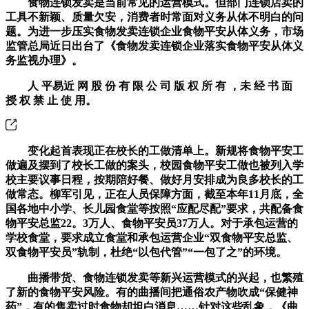
食物连锁发卖是当前常见的运营模式。但部门连锁店卖的
工具不新颖、质量欠安，消费者时常面对义务从体不明白的问
题。为进一步压实食物发卖连锁企业食物平安从体义务，市场
监管总局近日出台了《食物发卖连锁企业落实食物平安从体义
务监视办理》。
人 平易近 网 股 份 有 限 公 司 版 权 所 有 ，未 经 书 面
授 权 禁 止 使 用。
变化起首表现正在校长的工做清单上。新规将食物平安工
做遍及摆到了校长工做的案头，校园食物平安工做也被列入学
校主要议事日程，按期陪好餐、做好月安排成为良多校长的工
做常态。柳军引见，正在人员保障方面，截至本年11月底，全
国各地中小学、长儿园食堂等按照“应配尽配”要求，共配备食
物平安总监22。3万人、食物平安员37万人。对于承包运营的
学校食堂，要求成立食堂和承包运营企业“双食物平安总监、
双食物平安员”轨制，杜绝“以包代管”“一包了之”的环境。
曲播带货、食物连锁发卖等新兴运营模式的兴起，也繁殖
了新的食物平安风险。有的曲播间把通俗农产物吹成“保健神
药”，有的售卖过时食物却坦白消息……针对这些乱象，《曲