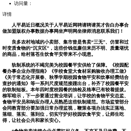
访问量：
详情
人平易近日概况关于人平易近网聘请聘请英才告白办事合
做加盟版权办事数据办事网坐声明网坐律师消息联系我们！
良多农村地域的小卖部、集市曾是售卖“三无”、仿冒和过
时变质食物的“沉灾区”，这些价钱低廉但来历不明、质量堪忧
的商品，给村落苍生饮食平安带来不小现患。
轨制系统的不竭完美为校园餐平安供给了保障。《校园配
餐办事企业办理指南》《学校食堂大食材采购验收办理工做》
《关于常态化开展春、秋季学期校园食物平安和炊事经费结合
查抄的通知》等一系列尺度规范接踵出台，补齐了校园餐平安
的轨制短板。本年四时度校园餐的抽检及格率已有较着提拔。
柳军暗示，下一步要通过营业培训，让学校的食物平安总监、
食物平安员和响应办理人员熟悉这些轨制规范。市场监管部分
会同教育部分要加强日常办理监视，鞭策各项办法实正落地、
落细、落实、落到位，切实守护好校园饮食平安，让师生吃
得，让社会公共和家长安心。