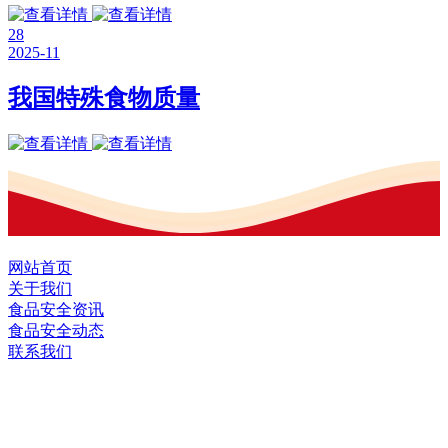
28
2025-11
我国特殊食物质量
网站首页
关于我们
食品安全资讯
食品安全动态
联系我们
黑龙江U乐国际·集团食品股份有限公司
全国统一客服热线：
18903658751