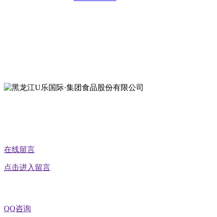
地址：哈尔滨南岗区红旗满族乡科技园区
地址：双城经济技术开发区娃哈哈路6号
地址：黑龙江萝北县宝泉岭二九0公路一号
地址：黑龙江省延寿县工业园区北泰山路5号
公众号二维码
在线留言
点击进入留言
QQ咨询