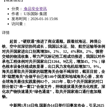
分类：
食品安全资讯
作者： U乐国际·集团
发布时间：
2026-01-16 15:06
访问量：
详情
起首，“硬联通”推进了商业通顺。跟着丝海运、跨境公
铁、空中丝深切协同成长，我国以水运、陆、航空运输等体例
对共开国家进出口别离增加6。2%、12。4%和8。2%。慎密
交错的物流收集，帮力严沉标记性工程成功推进，我国以对外
承包工程体例对共开国家出口1264。9亿元，增加45。7%；绿
色根本设备扶植成效显著，出口风力发电机组增加73。9%。
海关总署取共开国家的聪慧海关合做不竭深切，截至目前，全
球“聪慧海关”合做平台已有146个国度和地域海关心册，发布
全球海关最佳实践案例82个。2025年，取5个共开国家的对口
部分签订“单一窗口”合做文件，持续提拔通关便当化程度。深
化农产物快速通关“绿色通道”，取共开国家港口通行愈加顺
畅。
中新网1月14日电 国新办14日举行旧事发布会，引见2025