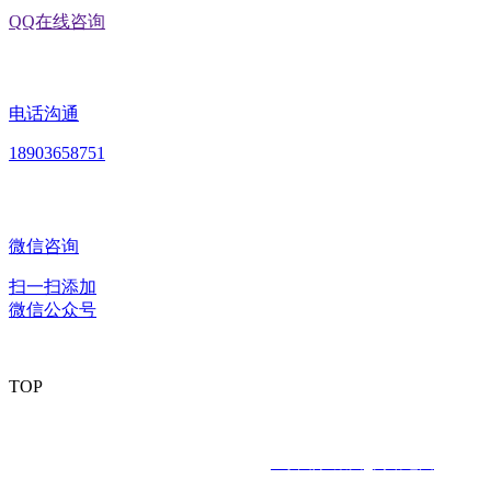
QQ在线咨询
电话沟通
18903658751
微信咨询
扫一扫添加
微信公众号
TOP
版权所有：黑龙江U乐国际·集团食品股份有限公司 Copyright ©
2020 All rights reserved
网站建设：
U乐国际·集团
网站地图