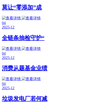
莫让“零添加”成
04
2025-12
全链条抽检守护“
04
2025-12
消费从题基金业绩
04
2025-12
垃圾发电厂若何减