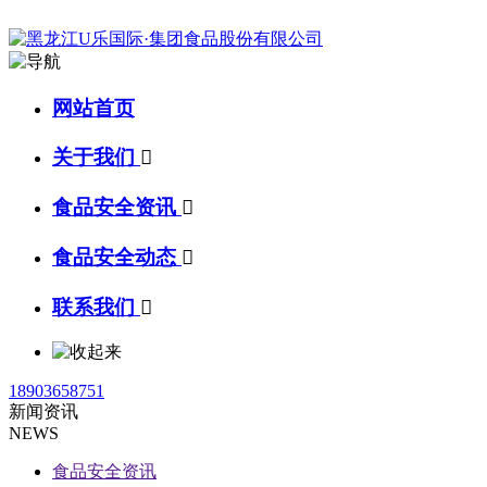
网站首页
关于我们

食品安全资讯

食品安全动态

联系我们

18903658751
新闻资讯
NEWS
食品安全资讯