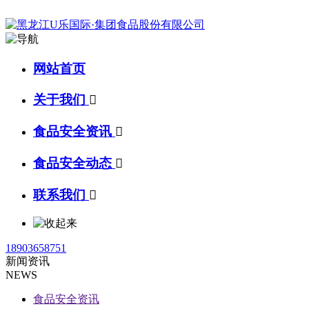
网站首页
关于我们

食品安全资讯

食品安全动态

联系我们

18903658751
新闻资讯
NEWS
食品安全资讯